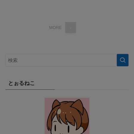
MORE
›
とぉるねこ