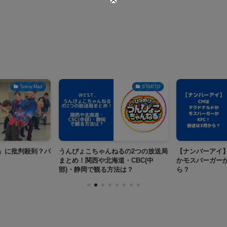
Snow Man
STARTO
CY」に批判殺到？パ
うんぴょこちゃんねるの2つの放送局
【ナンバーアイ
まとめ！関西や北海道・CBC(中
かモスバーガーか
部)・静岡で観る方法は？
ら？