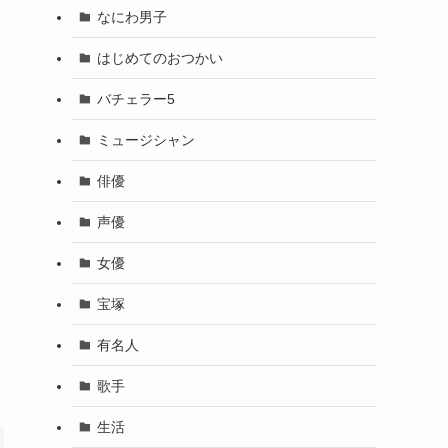
なにわ男子
はじめてのおつかい
バチェラー5
ミュージシャン
俳優
声優
女優
宝塚
有名人
歌手
生活