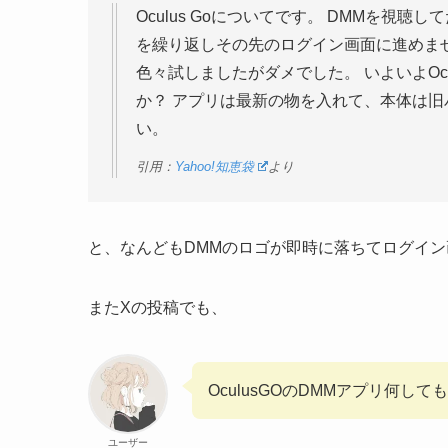
Oculus Goについてです。 DMMを視
を繰り返しその先のログイン画面に進めま
色々試しましたがダメでした。 いよいよOcu
か？ アプリは最新の物を入れて、本体は旧
い。
引用：
Yahoo!知恵袋
より
と、なんどもDMMのロゴが即時に落ちてログイ
またXの投稿でも、
OculusGOのDMMアプリ何し
ユーザー