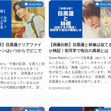
Snow Man
Snow M
茶】目黒蓮クリアファイ
【画像比較】目黒蓮と林修は似て
ーンはいつからでどこで
か検証！初耳学で告白の真相とは
Snow Manのメンバーで目黒蓮（めぐろ・
ん）さんと、「今でしょ！」のキャッチコ
13日から「午後の紅茶」を買うと目
ーでも有名な「林修（はやし・おさむ）」
リアファイルがもらえる！と
生が似ているとも話題になっています。 
なっています。 目黒蓮さんのク
ドラマ「silent」に出演された「佐倉想」
がもらえるキャンペーンは公式
目黒蓮さんと林修先生が似ています。 ...
だ明らかになっていませんが、
8日〜の可能性が濃厚です。 詳...
2024年5月18日
Snow Man
Snow M