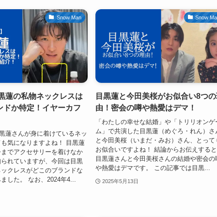
Snow Man
Snow M
目黒蓮の私物ネックレスは
目黒蓮と今田美桜がお似合い8つの
ンドか特定！イヤーカフ
由！密会の噂や熱愛はデマ！
「わたしの幸せな結婚」や「トリリオンゲ
ム」で共演した目黒蓮（めぐろ・れん）さ
nの目黒蓮さんが身に着けているネッ
と今田美桜（いまだ・みお）さん、とって
も気になりますよね！ 目黒蓮
お似合いですよね！ 結論からお伝えする
今までアクセサリーを着けなか
目黒蓮さんと今田美桜さんの結婚や密会の
知られていますが、今回は目黒
や熱愛はデマです。 この記事では目黒...
ネックレスがどこのブランドな
した。 なお、2024年4...
2025年5月13日