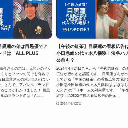
目黒蓮の弟は目黒優でア
【午後の紅茶】目黒蓮の看板広告
ドは「ALL PLUS
小田急線の代々木八幡駅！渋谷ハ
公前も？
nの目黒蓮さんの弟は、兄想いのイケ
2024年4月24日ごろから「午後の紅茶」の
っくりとファンの間でも有名で
広告が観れると話題です。 目黒蓮さんが
な目黒蓮さんの弟と言われてい
している「午後の紅茶」の看板広告の場所
優」さんで、アパレルブランド
小田急小田原線の代々木八幡駅(よよぎは
ることがわかりました！ 目黒
んえき)の下りホームの対向壁です。 「午
のブランド名は「ALL...
紅茶」の2023年度の看板広告の掲示...
2024年4月27日