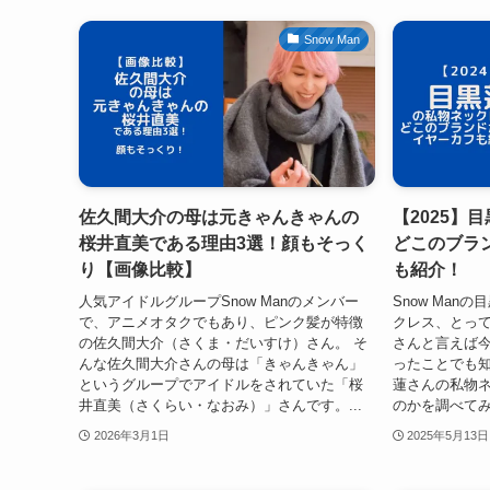
Snow Man
佐久間大介の母は元きゃんきゃんの
【2025】
桜井直美である理由3選！顔もそっく
どこのブラ
り【画像比較】
も紹介！
人気アイドルグループSnow Manのメンバー
Snow Ma
で、アニメオタクでもあり、ピンク髪が特徴
クレス、とって
の佐久間大介（さくま・だいすけ）さん。 そ
さんと言えば
んな佐久間大介さんの母は「きゃんきゃん」
ったことでも
というグループでアイドルをされていた「桜
蓮さんの私物
井直美（さくらい・なおみ）」さんです。...
のかを調べてみま
2026年3月1日
2025年5月13日