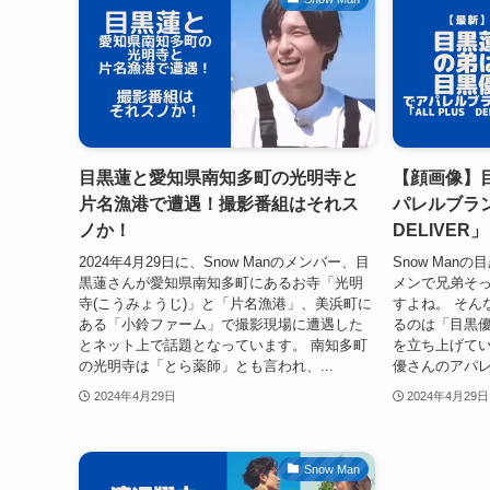
目黒蓮と愛知県南知多町の光明寺と
【顔画像】
片名漁港で遭遇！撮影番組はそれス
パレルブラン
ノか！
DELIVER」
2024年4月29日に、Snow Manのメンバー、目
Snow Ma
黒蓮さんが愛知県南知多町にあるお寺「光明
メンで兄弟そ
寺(こうみょうじ)」と「片名漁港」、美浜町に
すよね。 そん
ある「小鈴ファーム」で撮影現場に遭遇した
るのは「目黒
とネット上で話題となっています。 南知多町
を立ち上げてい
の光明寺は「とら薬師」とも言われ、...
優さんのアパレル
2024年4月29日
2024年4月29日
Snow Man