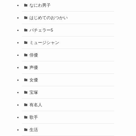
なにわ男子
はじめてのおつかい
バチェラー5
ミュージシャン
俳優
声優
女優
宝塚
有名人
歌手
生活