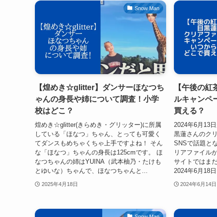
Snow Man
【煌めき☆glitter】ダンサーほなつち
【午後の紅
ゃんの身長や姉について調査！小学
ルキャンペ
校はどこ？
買える？
煌めき☆glitter(きらめき・グリッター)に所属
2024年6月
している「ほなつ」ちゃん、とっても可愛く
黒蓮さんのク
てダンスもめちゃくちゃ上手ですよね！ そん
SNSで話題と
な「ほなつ」ちゃんの身長は125cmです。 ほ
リアファイル
なつちゃんの姉はYUINA（武本柚乃・たけも
サイトではま
とゆいな）ちゃんで、ほなつちゃんと...
2024年6月1
2025年4月18日
2024年6月14日
Snow Man