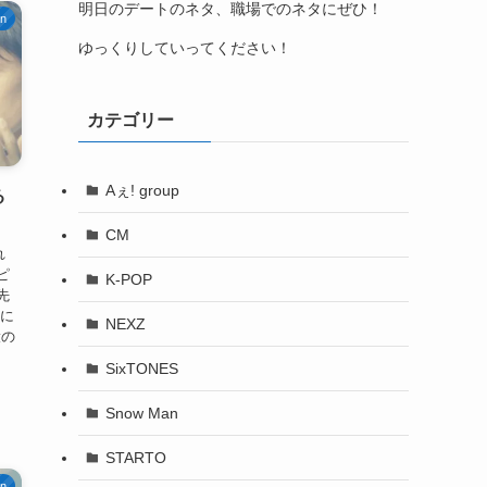
明日のデートのネタ、職場でのネタにぜひ！
an
ゆっくりしていってください！
カテゴリー
Aぇ! group
る
CM
れ
ピ
K-POP
先
特に
NEXZ
役の
SixTONES
Snow Man
STARTO
an