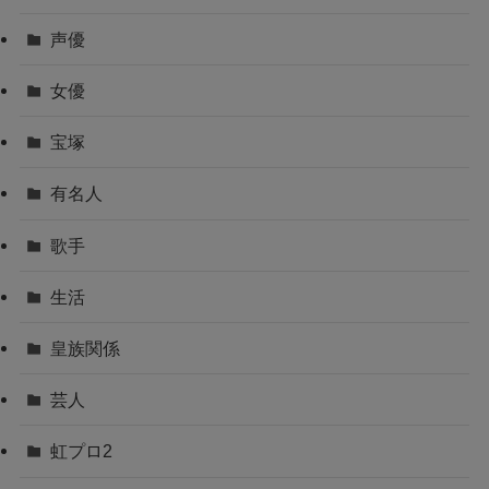
声優
女優
宝塚
有名人
歌手
生活
皇族関係
芸人
虹プロ2