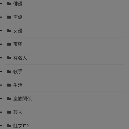
俳優
声優
女優
宝塚
有名人
歌手
生活
皇族関係
芸人
虹プロ2