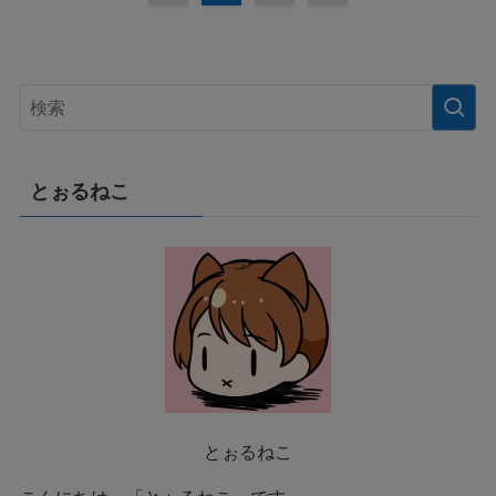
とぉるねこ
とぉるねこ