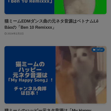
猫ミームEDMダンス曲の元ネタ音源はベトナムLê
Bảoの「Ben 10 Remixxx」
2024年2月2日
TikTok
猫ミームのハッピー元ネタ音源は「My Happy