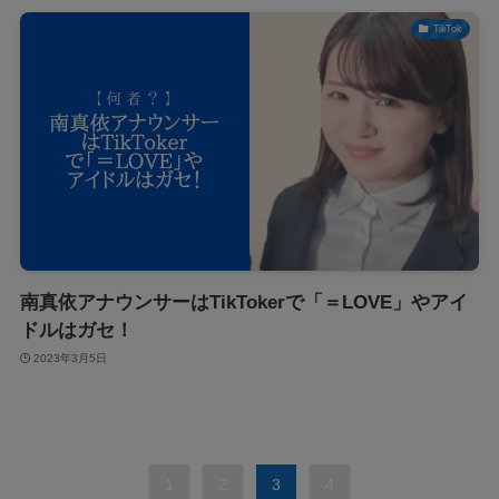
TikTok
南真依アナウンサーはTikTokerで「＝LOVE」やアイ
ドルはガセ！
2023年3月5日
1
2
3
4