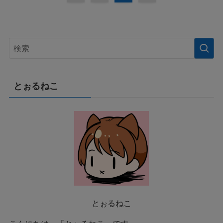
とぉるねこ
とぉるねこ