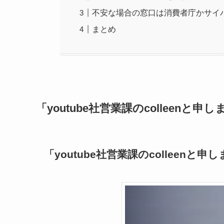
不安な場合の窓口は消費者庁かサイ
まとめ
「youtube社営業課のcolleenと
「youtube社営業課のcolleenと