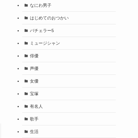
なにわ男子
はじめてのおつかい
バチェラー5
ミュージシャン
俳優
声優
女優
宝塚
有名人
歌手
生活