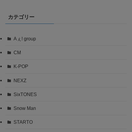
カテゴリー
Aぇ! group
CM
K-POP
NEXZ
SixTONES
Snow Man
STARTO