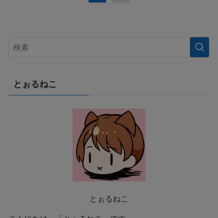
とぉるねこ
とぉるねこ