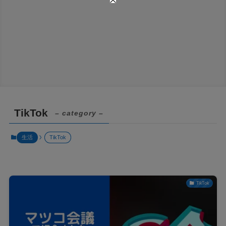
TikTok
– category –
生活
TikTok
TikTok