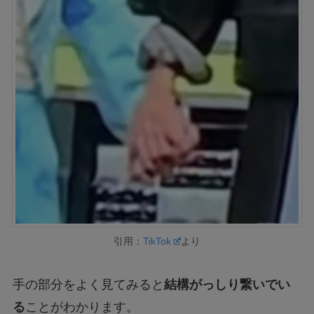
引用：
TikTok
より
手の部分をよく見てみると
結構がっしり繋いでい
る
ことがわかります。