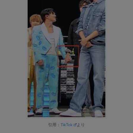
引用：
TikTok
より