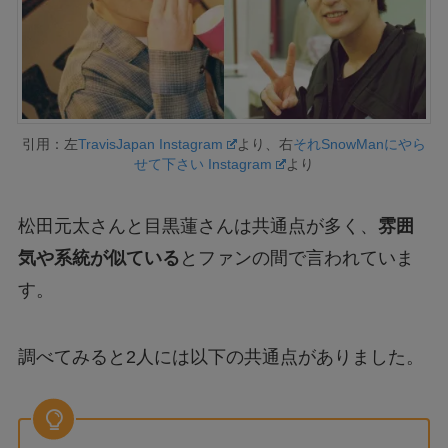
引用：左
TravisJapan Instagram
より、右
それSnowManにやら
せて下さい Instagram
より
松田元太さんと目黒蓮さんは共通点が多く、
雰囲
気や系統が似ている
とファンの間で言われていま
す。
調べてみると2人には以下の共通点がありました。