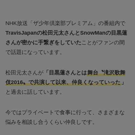
NHK放送「ザ少年倶楽部プレミアム」の番組内で
TravisJapanの松田元太さんと
SnowManの目黒蓮
さん
が密かに手繋ぎをしていた
ことがファンの間
で話題になっています。
松田元太さんが
「目黒蓮さんとは
舞台〝滝沢歌舞
伎2016〟で共演して以来、仲良くなっていった
」
と過去に話しています。
今ではプライベートで食事に行って、さまざまな
悩みを相談し合うくらい仲良しです。