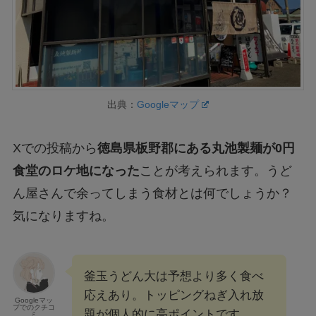
出典：
Googleマップ
Xでの投稿から
徳島県板野郡にある丸池製麺が0円
食堂のロケ地になった
ことが考えられます。うど
ん屋さんで余ってしまう食材とは何でしょうか？
気になりますね。
釜玉うどん大は予想より多く食べ
応えあり。トッピングねぎ入れ放
Googleマッ
プでのクチコ
題が個人的に高ポイントです。
ミ