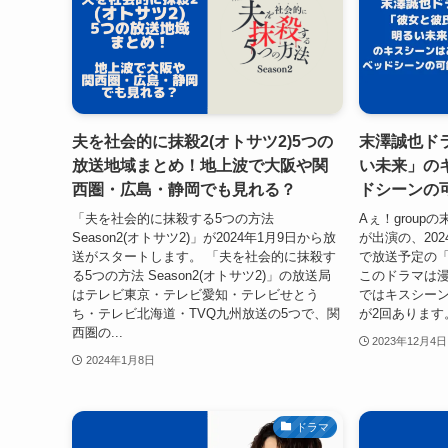
夫を社会的に抹殺2(オトサツ2)5つの
末澤誠也ド
放送地域まとめ！地上波で大阪や関
い未来」の
西圏・広島・静岡でも見れる？
ドシーンの
「夫を社会的に抹殺する5つの方法
Aぇ！group
Season2(オトサツ2)」が2024年1月9日から放
が出演の、202
送がスタートします。 「夫を社会的に抹殺す
で放送予定の
る5つの方法 Season2(オトサツ2)」の放送局
このドラマは
はテレビ東京・テレビ愛知・テレビせとう
ではキスシーン
ち・テレビ北海道・TVQ九州放送の5つで、関
が2回あります。
西圏の...
2023年12月4日
2024年1月8日
ドラマ