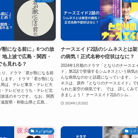
が獣になる前に」6つの放
ナースエイド2話のシムネスとは架
！地上波で広島・関西・
の病気！正式名称や症状はなに？
でも見れる？
2024年1月期のドラマ「となりのナースエ
ド」第2話で登場するシムネスという病気
5日より、ドラマ「君が獣になる前
んな病気なのかと話題になっています。 
します。 ドラマ「君が獣にな
ネスは、原作『となりのナースエイド』で
送局は、テレビ東京・テレビ大
られた架空の病気です。 では、詳しくみ
知・テレビせとうち・テレビ北
きましょう！ ナースエイド2話のシム...
州放送の６つです。 なお、関西
滋賀県・和歌山県と広島...
2024年1月20日
Aぇ! group
ドラ