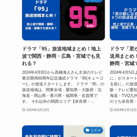
ドラマ「95」放送地域まとめ！地上
ドラマ「君
波で関西・静岡・広島・宮城でも見
送局まとめ
れる？
静岡・宮城
2024年4月8日から髙橋海人さん主演のテレビ
2024年4月
東京開局60周年記念連続ドラマ「95(キューゴ
に」がスタート
ー)」が放送スタートします。 ドラマ「95」の
る前に」の放
放送地域は、関東全域・愛知県・大阪府・北
阪・テレビ愛
海道・岡山県・香川県・福岡県・佐賀県で
海道・TVQ九
す。 それ以外の関西エリア【奈良県・...
のうち奈良県・
2024年3月13日
2024年2月12日
ドラマ