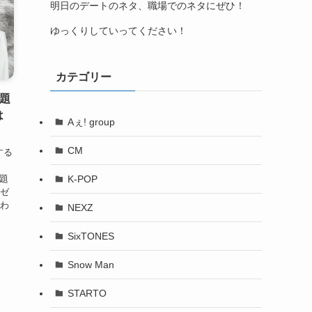
明日のデートのネタ、職場でのネタにぜひ！
ゆっくりしていってください！
カテゴリー
主題
は
Aぇ! group
CM
する
K-POP
主題
-ゼ
にわ
NEXZ
SixTONES
Snow Man
STARTO