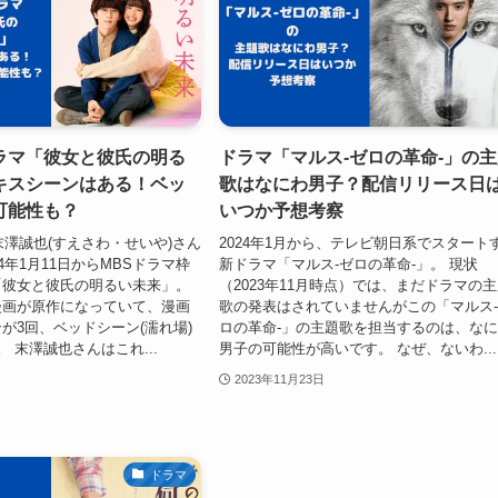
ラマ「彼女と彼氏の明る
ドラマ「マルス-ゼロの革命-」の
キスシーンはある！ベッ
歌はなにわ男子？配信リリース日
可能性も？
いつか予想考察
の末澤誠也(すえさわ・せいや)さん
2024年1月から、テレビ朝日系でスタート
4年1月11日からMBSドラマ枠
新ドラマ「マルス-ゼロの革命-」。 現状
「彼女と彼氏の明るい未来」。
（2023年11月時点）では、まだドラマの
漫画が原作になっていて、漫画
歌の発表はされていませんがこの「マルス
が3回、ベッドシーン(濡れ場)
ロの革命-」の主題歌を担当するのは、な
 末澤誠也さんはこれ...
男子の可能性が高いです。 なぜ、ないわ...
2023年11月23日
ドラマ