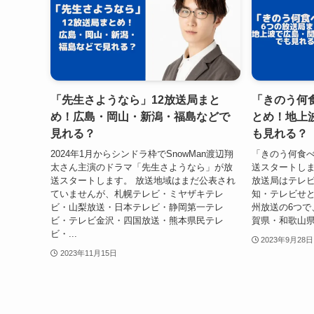
「先生さようなら」12放送局まと
「きのう何
め！広島・岡山・新潟・福島などで
とめ！地上
見れる？
も見れる？
2024年1月からシンドラ枠でSnowMan渡辺翔
「きのう何食べた
太さん主演のドラマ「先生さようなら」が放
送スタートしま
送スタートします。 放送地域はまだ公表され
放送局はテレ
ていませんが、札幌テレビ・ミヤザキテレ
知・テレビせと
ビ・山梨放送・日本テレビ・静岡第一テレ
州放送の6つで
ビ・テレビ金沢・四国放送・熊本県民テレ
賀県・和歌山県
ビ・...
2023年9月28日
2023年11月15日