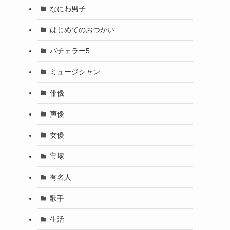
なにわ男子
はじめてのおつかい
バチェラー5
ミュージシャン
俳優
声優
女優
宝塚
有名人
歌手
生活