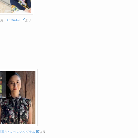
引用：
AERAdot.
より
瑠麗さんのインスタグラム
より