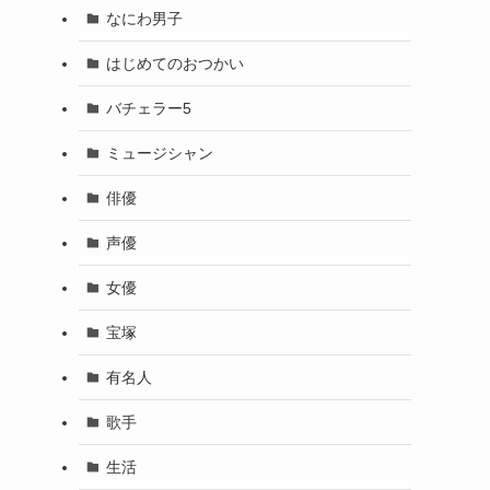
なにわ男子
はじめてのおつかい
バチェラー5
ミュージシャン
俳優
声優
女優
宝塚
有名人
歌手
生活