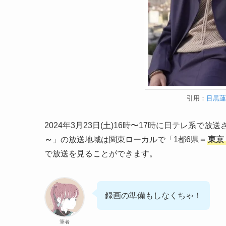
引用：
目黒
2024年3月23日(土)16時〜17時に日テレ系で放
～
」の放送地域は関東ローカルで「1都6県＝
東京
で放送を見ることができます。
録画の準備もしなくちゃ！
筆者