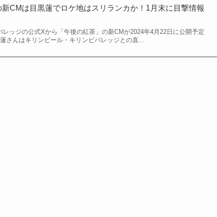
茶の新CMは目黒蓮でロケ地はスリランカか！1月末に目撃情報
ビバレッジの公式Xから「午後の紅茶」の新CMが2024年4月22日に公開予定
蓮さんはキリンビール・キリンビバレッジとの直...