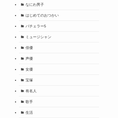
なにわ男子
はじめてのおつかい
バチェラー5
ミュージシャン
俳優
声優
女優
宝塚
有名人
歌手
生活