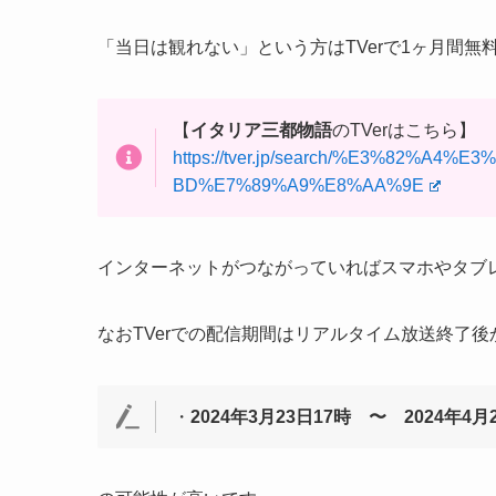
「当日は観れない」という方はTVerで1ヶ月間
【
イタリア三都物語
のTVerはこちら】
https://tver.jp/search/%E3%82%
BD%E7%89%A9%E8%AA%9E
インターネットがつながっていればスマホやタブ
なおTVerでの配信期間はリアルタイム放送終了後
・
2024年3月23日17時 〜 2024年4月