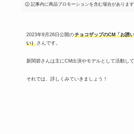
記事内に商品プロモーションを含む場合がありま
2023年9月28日公開の
チョコザップのCM「お誘
い）
さんです。
新関碧さんは主にCM出演やモデルとして活動し
それでは、詳しくみていきましょう！