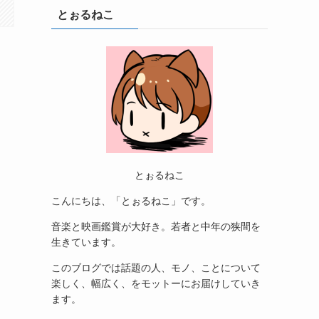
とぉるねこ
とぉるねこ
こんにちは、「とぉるねこ」です。
音楽と映画鑑賞が大好き。若者と中年の狭間を
生きています。
このブログでは話題の人、モノ、ことについて
楽しく、幅広く、をモットーにお届けしていき
ます。