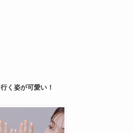
に行く姿が可愛い！