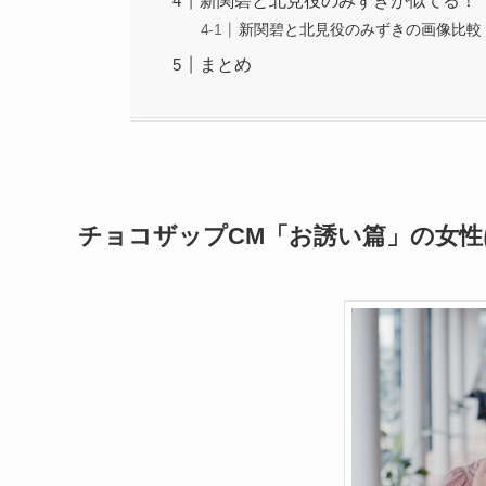
新関碧と北見役のみずきが似てる！
新関碧と北見役のみずきの画像比較
まとめ
チョコザップCM「お誘い篇」の女性