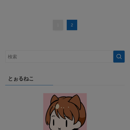
1
2
とぉるねこ