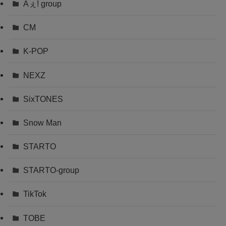
Aぇ! group
CM
K-POP
NEXZ
SixTONES
Snow Man
STARTO
STARTO-group
TikTok
TOBE