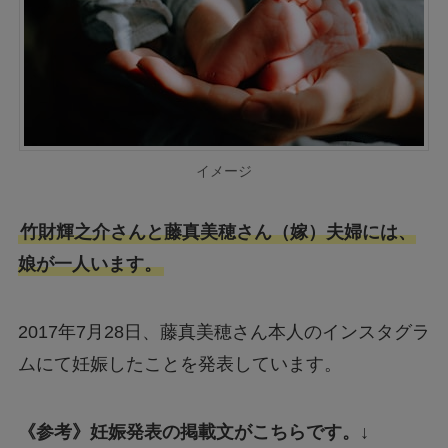
イメージ
竹財輝之介さんと藤真美穂さん（嫁）夫婦には、
娘が一人います。
2017年7月28日、藤真美穂さん本人のインスタグラ
ムにて妊娠したことを発表しています。
《参考》妊娠発表の掲載文がこちらです。↓