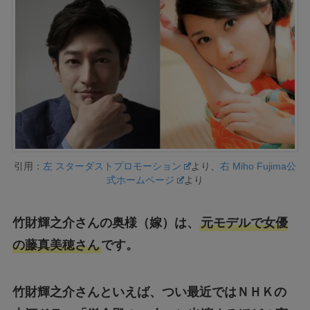
引用：
左 スターダストプロモーション
より、
右 Miho Fujima公
式ホームページ
より
竹財輝之介さんの奥様（嫁）は、
元モデルで女優
の藤真美穂さん
です。
竹財輝之介さんといえば、つい最近ではＮＨＫの