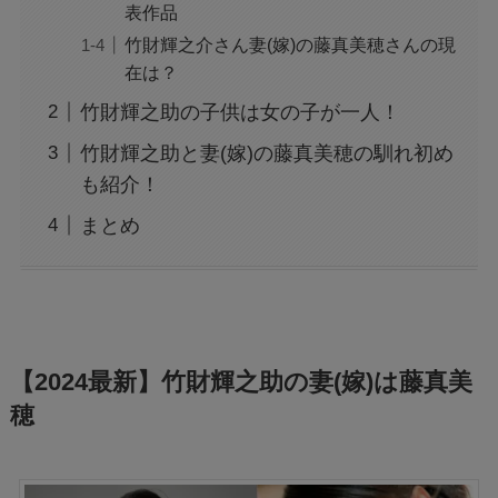
表作品
竹財輝之介さん妻(嫁)の藤真美穂さんの現
在は？
竹財輝之助の子供は女の子が一人！
竹財輝之助と妻(嫁)の藤真美穂の馴れ初め
も紹介！
まとめ
【2024最新】竹財輝之助の妻(嫁)は藤真美
穂