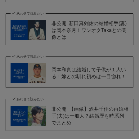
あわせて読みたい
非公開: 新田真剣佑の結婚相手(妻)
は岡本奈月！ワンオクTakaとの関
係とは
あわせて読みたい
岡本和真は結婚して子供が１人い
る！嫁との馴れ初めは一目惚れ！
あわせて読みたい
非公開: 【画像】酒井千佳の再婚相
手(夫)は一般人？結婚歴を時系列
でまとめ