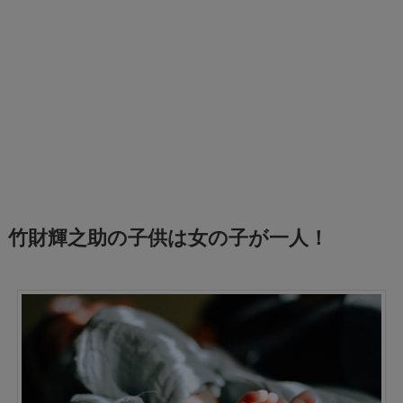
竹財輝之助の子供は女の子が一人！