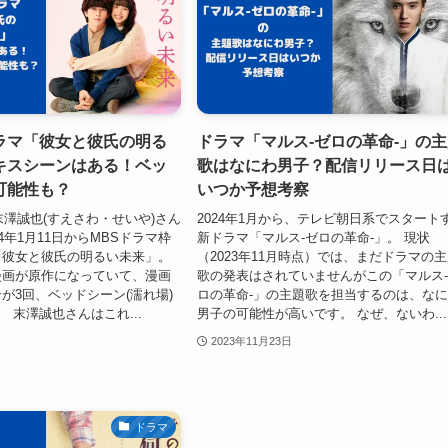
ラマ「彼女と彼氏の明る
ドラマ「マルス-ゼロの革命-」の
キスシーンはある！ベッ
歌はなにわ男子？配信リリース日
可能性も？
いつか予想考察
の末澤誠也(すえさわ・せいや)さん
2024年1月から、テレビ朝日系でスタート
4年1月11日からMBSドラマ枠
新ドラマ「マルス-ゼロの革命-」。 現状
「彼女と彼氏の明るい未来」。
（2023年11月時点）では、まだドラマの
漫画が原作になっていて、漫画
歌の発表はされていませんがこの「マルス
が3回、ベッドシーン(濡れ場)
ロの革命-」の主題歌を担当するのは、な
 末澤誠也さんはこれ...
男子の可能性が高いです。 なぜ、ないわ...
2023年11月23日
ドラマ