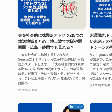
夫を社会的に抹殺2(オトサツ2)5つの
末澤誠也ド
放送地域まとめ！地上波で大阪や関
い未来」の
西圏・広島・静岡でも見れる？
ドシーンの
「夫を社会的に抹殺する5つの方法
Aぇ！group
Season2(オトサツ2)」が2024年1月9日から放
が出演の、202
送がスタートします。 「夫を社会的に抹殺す
で放送予定の
る5つの方法 Season2(オトサツ2)」の放送局
このドラマは
はテレビ東京・テレビ愛知・テレビせとう
ではキスシーン
ち・テレビ北海道・TVQ九州放送の5つで、関
が2回あります。
西圏の...
2023年12月4日
2024年1月8日
ドラマ