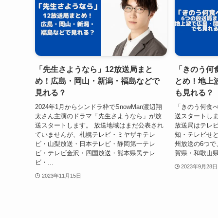
「先生さようなら」12放送局まと
「きのう何
め！広島・岡山・新潟・福島などで
とめ！地上
見れる？
も見れる？
2024年1月からシンドラ枠でSnowMan渡辺翔
「きのう何食べた
太さん主演のドラマ「先生さようなら」が放
送スタートしま
送スタートします。 放送地域はまだ公表され
放送局はテレ
ていませんが、札幌テレビ・ミヤザキテレ
知・テレビせと
ビ・山梨放送・日本テレビ・静岡第一テレ
州放送の6つで
ビ・テレビ金沢・四国放送・熊本県民テレ
賀県・和歌山県
ビ・...
2023年9月28日
2023年11月15日