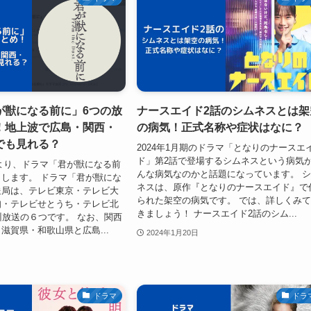
が獣になる前に」6つの放
ナースエイド2話のシムネスとは架
！地上波で広島・関西・
の病気！正式名称や症状はなに？
でも見れる？
2024年1月期のドラマ「となりのナースエ
ド」第2話で登場するシムネスという病気
5日より、ドラマ「君が獣になる前
んな病気なのかと話題になっています。 
します。 ドラマ「君が獣にな
ネスは、原作『となりのナースエイド』で
送局は、テレビ東京・テレビ大
られた架空の病気です。 では、詳しくみ
知・テレビせとうち・テレビ北
きましょう！ ナースエイド2話のシム...
州放送の６つです。 なお、関西
滋賀県・和歌山県と広島...
2024年1月20日
ドラマ
ドラ