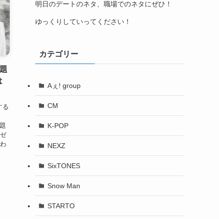
明日のデートのネタ、職場でのネタにぜひ！
ゆっくりしていってください！
カテゴリー
主題
は
Aぇ! group
CM
する
K-POP
主題
-ゼ
にわ
NEXZ
SixTONES
Snow Man
STARTO