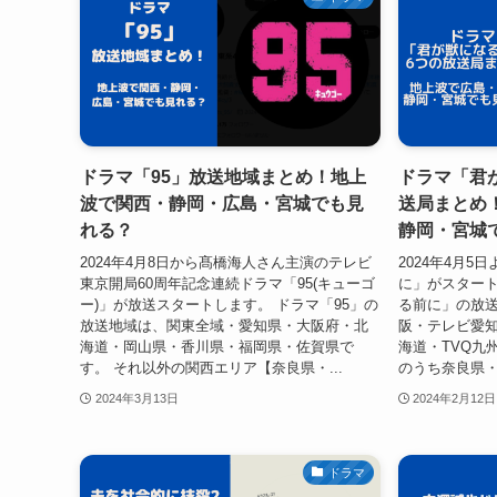
ドラマ「95」放送地域まとめ！地上
ドラマ「君
波で関西・静岡・広島・宮城でも見
送局まとめ
れる？
静岡・宮城
2024年4月8日から髙橋海人さん主演のテレビ
2024年4月
東京開局60周年記念連続ドラマ「95(キューゴ
に」がスタート
ー)」が放送スタートします。 ドラマ「95」の
る前に」の放
放送地域は、関東全域・愛知県・大阪府・北
阪・テレビ愛
海道・岡山県・香川県・福岡県・佐賀県で
海道・TVQ九
す。 それ以外の関西エリア【奈良県・...
のうち奈良県・
2024年3月13日
2024年2月12日
ドラマ