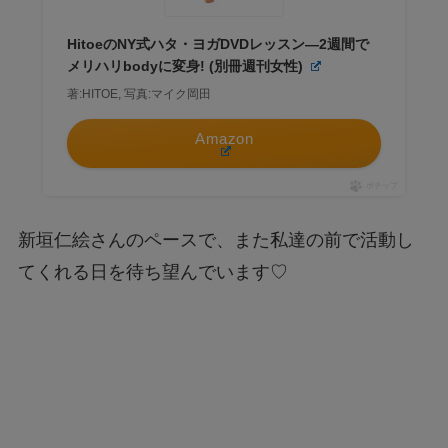
HitoeのNY式ハタ・ヨガDVDレッスン―2週間で
メリハリbodyに変身! (別冊週刊女性)
著:HITOE, 写真:マイク岡田
Amazon
ポチップ
新垣仁絵さんのペースで、また私達の前で活動し
てくれる日を待ち望んでいます♡