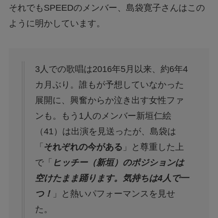
それでもSPEEDのメンバー、島袋寛子さんはこの
ように明かしています。
3人での歌唱は2016年5月以来、約6年4
カ月ぶり。誰もが予想していなかった
展開に、興奮からか泣き出す女性ファ
ンも。もう1人のメンバー新垣仁絵
（41）は出演を見送ったが、島袋は
「
それぞれの今がある
」と尊重した上
で「
ヒッチー（新垣）のポジションは
空けたまま踊ります。気持ちは4人で一
つ！
」と熱いパフォーマンスを見せ
た。