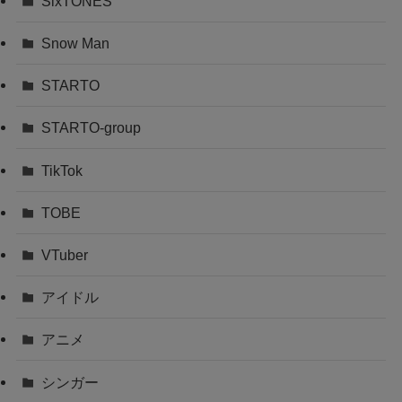
SixTONES
Snow Man
STARTO
STARTO-group
TikTok
TOBE
VTuber
アイドル
アニメ
シンガー