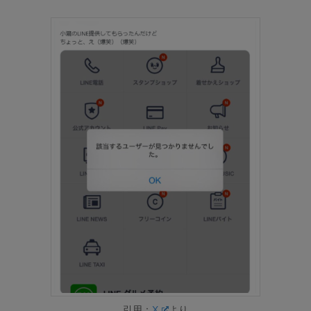
引用：
X
より