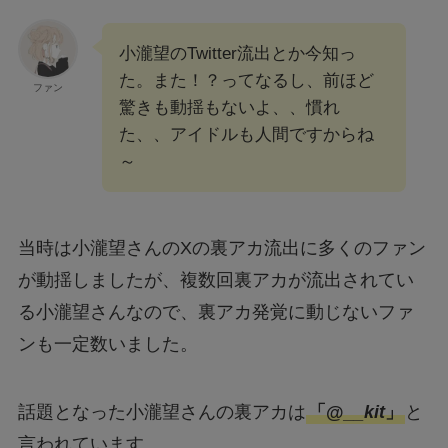
小瀧望のTwitter流出とか今知っ
た。また！？ってなるし、前ほど
ファン
驚きも動揺もないよ、、慣れ
た、、アイドルも人間ですからね
～
当時は小瀧望さんのXの裏アカ流出に多くのファン
が動揺しましたが、複数回裏アカが流出されてい
る小瀧望さんなので、裏アカ発覚に動じないファ
ンも一定数いました。
話題となった小瀧望さんの裏アカは
「@
__kit
」
と
言われています。