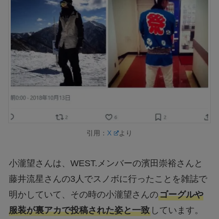
引用：
X
より
小瀧望さんは、WEST.メンバーの濱田崇裕さんと
藤井流星さんの3人でスノボに行ったことを雑誌で
明かしていて、その時の小瀧望さんの
ゴーグルや
服装が裏アカで投稿された姿と一致
しています。