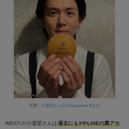
引用：
小瀧望さん公式Instagram
より
WEST.の小瀧望さんは
過去にもXやLINEの裏アカ