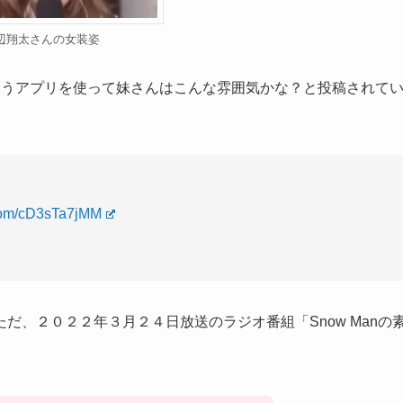
辺翔太さんの女装姿
というアプリを使って妹さんはこんな雰囲気かな？と投稿されて
。
.com/cD3sTa7jMM
だ、２０２２年３月２４日放送のラジオ番組「Snow Manの