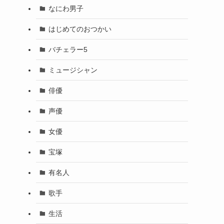
なにわ男子
はじめてのおつかい
バチェラー5
ミュージシャン
俳優
声優
女優
宝塚
有名人
歌手
生活