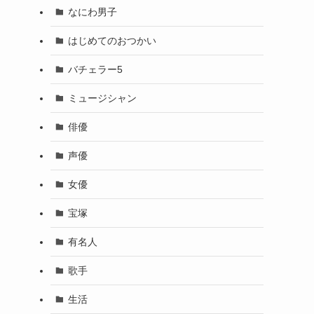
なにわ男子
はじめてのおつかい
バチェラー5
ミュージシャン
俳優
声優
女優
宝塚
有名人
歌手
生活