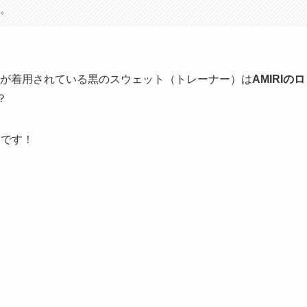
す。
紫耀さんが着用されている黒のスウェット（トレーナー）は
AMIRIのロ
？
」です！