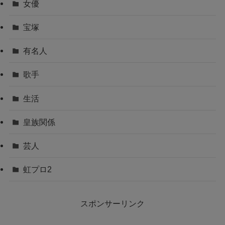
女優
宝塚
有名人
歌手
生活
皇族関係
芸人
虹プロ2
スポンサーリンク