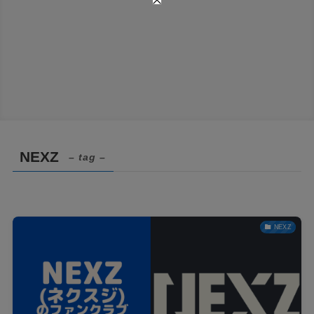
NEXZ
– tag –
NEXZ