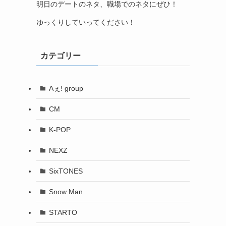
明日のデートのネタ、職場でのネタにぜひ！
ゆっくりしていってください！
カテゴリー
Aぇ! group
CM
K-POP
NEXZ
SixTONES
Snow Man
STARTO