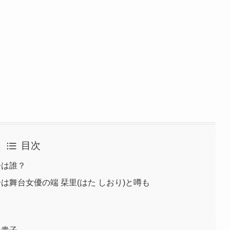
目次
子は誰？
の子は舞台女優の端 栞里(はた しおり)と噂も