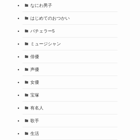
なにわ男子
はじめてのおつかい
バチェラー5
ミュージシャン
俳優
声優
す
女優
宝塚
有名人
歌手
生活