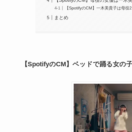
【SpotifyのCM】母役の女優は一木
【SpotifyのCM】一木美貴子は母役
まとめ
【SpotifyのCM】ベッドで踊る女の