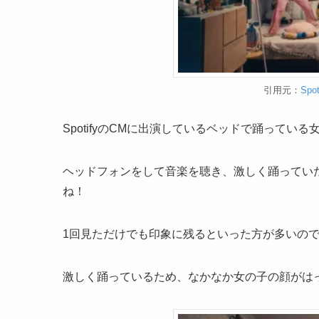
引用元：
Spo
SpotifyのCMに出演しているベッドで踊って
ヘッドフォンをして音楽を聴き、激しく踊ってい
ね！
1回見ただけでも印象に残るといった方が多いの
激しく踊っているため、なかなか女の子の顔がは