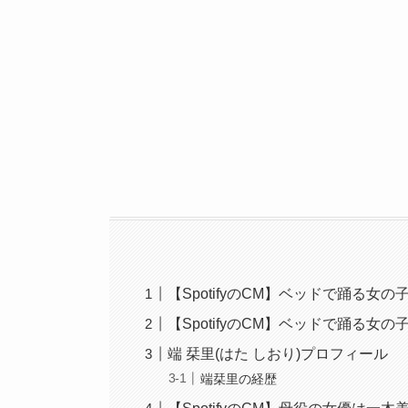
【SpotifyのCM】ベッドで踊る女の
【SpotifyのCM】ベッドで踊る女
端 栞里(はた しおり)プロフィール
端栞里の経歴