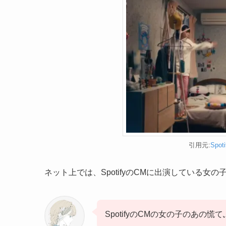
引用元:
Spot
ネット上では、SpotifyのCMに出演している
SpotifyのCMの女の子のあの