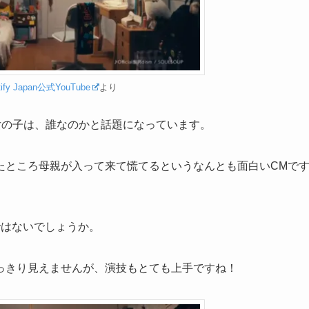
tify Japan公式YouTube
より
いる女の子は、誰なのかと話題になっています。
たところ母親が入って来て慌てるというなんとも面白いCMで
ではないでしょうか。
っきり見えませんが、演技もとても上手ですね！