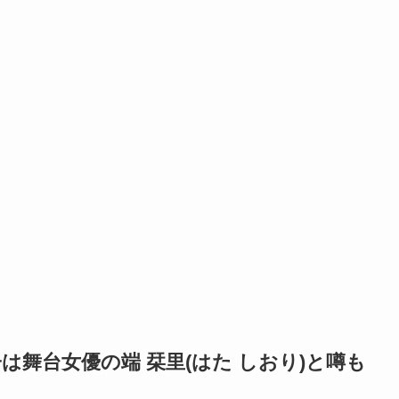
子は舞台女優の端 栞里(はた しおり)と噂も