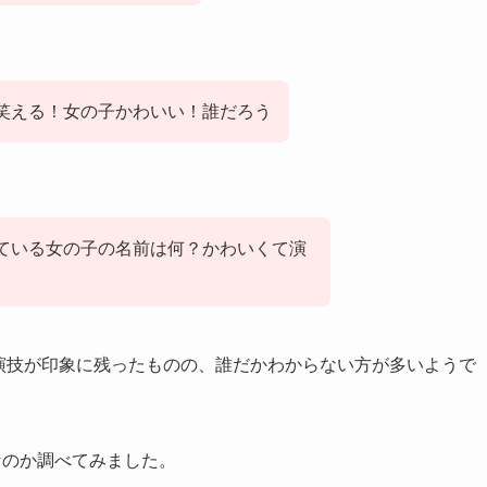
ッと笑える！女の子かわいい！誰だろう
踊っている女の子の名前は何？かわいくて演
の子の演技が印象に残ったものの、誰だかわからない方が多いようで
誰なのか調べてみました。