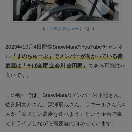
引用：
公式すのちゅーぶ
より
2023年10月4日配信SnowManのYouTubeチャンネ
ル
「すのちゅーぶ」でメンバーが向かっている蕎
麦屋は「そば会席 立会川 吉田家」
である可能性が
高いです。
この動画では、SnowManのメンバー岩本照さん、
佐久間大介さん、深澤辰哉さん、ラウールさんら4
人が「美味しい蕎麦を食べよう」という企画で車
でドライブしながら蕎麦屋に向かっています。