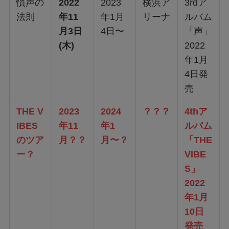
慣声の
2022
2023
横浜ア
3rdア
法則
年11
年1月
リーナ
ルバム
月3日
4日〜
「声」
(木)
2022
年1月
4日発
売
THE V
2023
2024
？？？
4thア
IBES
年11
年1
ルバム
のツア
月？？
月〜？
「THE
ー？
VIBE
S」
2022
年1月
10日
発売