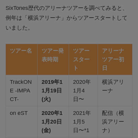
SixTones歴代のアリーナツアーを調べてみると、
例年は「横浜アリーナ」からツアースタートして
いました。
ツアー名
ツアー発
ツアー
アリーナ
表時期
スター
ツアー初
ト
日
TrackON
2019年1
2020年
横浜アリ
E -IMPA
1月19日
1月4
ーナ
CT-
(火)
日〜
on eST
2020年1
2021年
配信（横
1月20日
1月5
浜アリー
(金)
日〜*1
ナ）