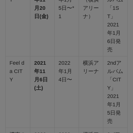
月20
5日〜*
アリー
「1S
日(金)
1
ナ）
T」
2021
年1月
6日発
売
Feel d
2021
2022
横浜ア
2ndア
a CIT
年11
年1月
リーナ
ルバム
Y
月6日
4日〜
「CIT
(土)
Y」
2021
年1月
5日発
売