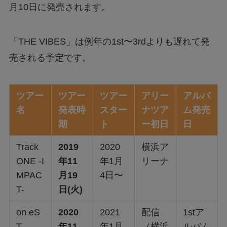
月10日に発売されます。
「THE VIBES」は例年の1st〜3rdよりも遅れて発
売される予定です。
ツアー
ツアー
ツアー
アリー
アルバ
名
発表時
スター
ナツア
ム発売
期
ト
ー初日
日
Track
2019
2020
横浜ア
ONE -I
年11
年1月
リーナ
MPAC
月19
4日〜
T-
日(火)
on eS
2020
2021
配信
1stア
T
年11
年1月
（横浜
ルバム