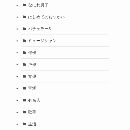
なにわ男子
はじめてのおつかい
バチェラー5
ミュージシャン
俳優
声優
女優
宝塚
有名人
歌手
生活