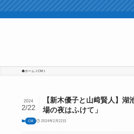
ホーム
CM
【新木優子と山﨑賢人】湖
2024
2/22
場の夜はふけて」
2024年2月22日
CM