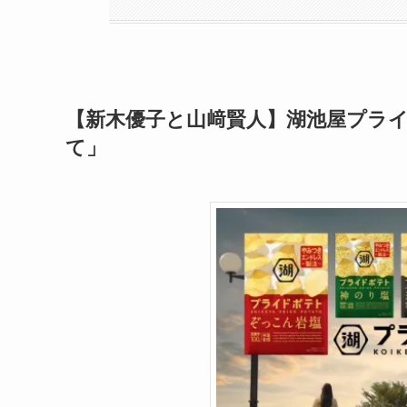
【新木優子と山﨑賢人】湖池屋プラ
て」