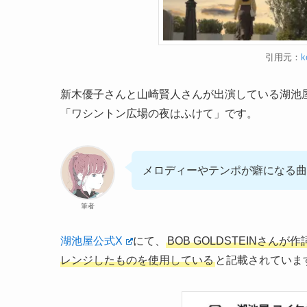
引用元：
k
新木優子さんと山崎賢人さんが出演している湖池屋プライド
「ワシントン広場の夜はふけて」です。
メロディーやテンポが癖になる曲
筆者
湖池屋公式X
にて、
BOB GOLDSTEINさ
レンジしたものを使用している
と記載されていま