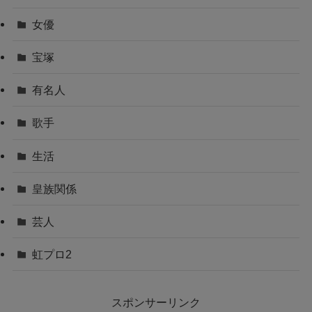
女優
宝塚
有名人
歌手
生活
皇族関係
芸人
虹プロ2
スポンサーリンク