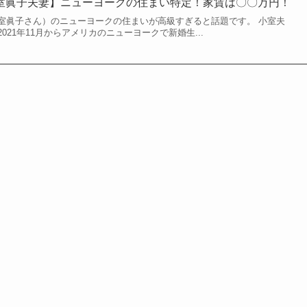
小室眞子夫妻】ニューヨークの住まい特定！家賃は〇〇万円！
室眞子さん）のニューヨークの住まいが高級すぎると話題です。 小室夫
021年11月からアメリカのニューヨークで新婚生...