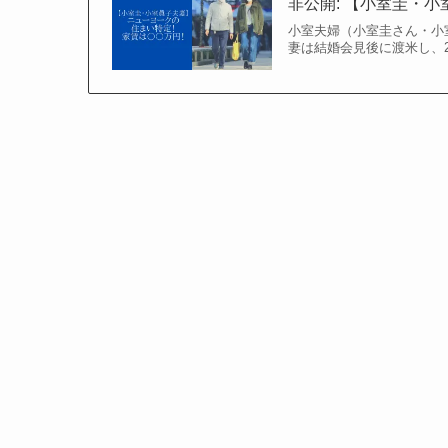
非公開: 【小室圭・
小室夫婦（小室圭さん・小
妻は結婚会見後に渡米し、2