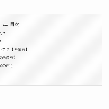
目次
気？
？
レス？【画像有】
較画像有】
配の声も