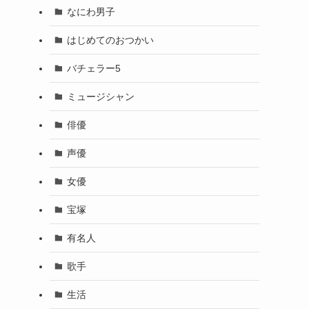
なにわ男子
はじめてのおつかい
バチェラー5
ミュージシャン
俳優
声優
女優
宝塚
有名人
歌手
生活