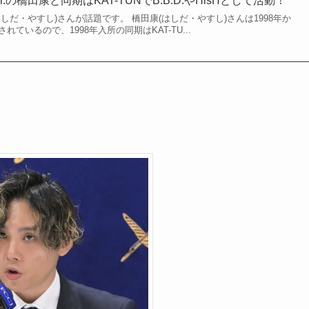
.の橋田康と同期はKAT-TUNでB.B.D.やHisHとして活動！
はしだ・やすし)さんが話題です。 橋田康(はしだ・やすし)さんは1998年か
れているので、1998年入所の同期はKAT-TU...