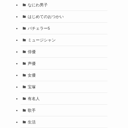
なにわ男子
はじめてのおつかい
バチェラー5
ミュージシャン
俳優
声優
女優
宝塚
有名人
歌手
生活