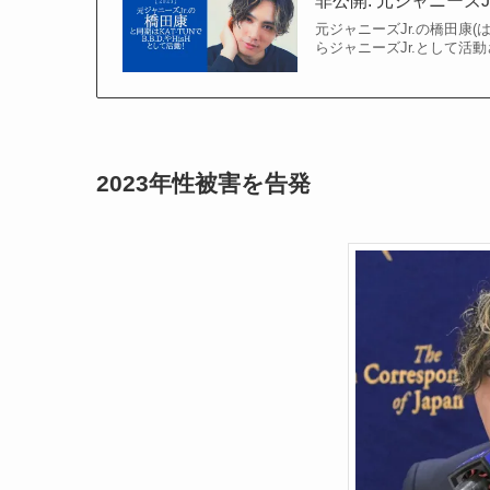
非公開: 元ジャニーズJr
元ジャニーズJr.の橋田康(
らジャニーズJr.として活動さ
2023年性被害を告発