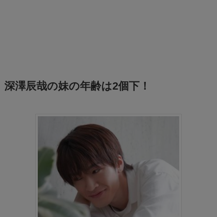
深澤辰哉の妹の年齢は2個下！