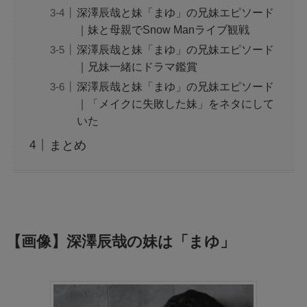
深澤辰哉と妹「まゆ」の兄妹エピソード
｜妹と母親でSnow Manライブ観戦
深澤辰哉と妹「まゆ」の兄妹エピソード
｜兄妹一緒にドラマ鑑賞
深澤辰哉と妹「まゆ」の兄妹エピソード
｜「メイクに失敗した妹」をネタにして
いた
まとめ
【画像】深澤辰哉の妹は「まゆ」