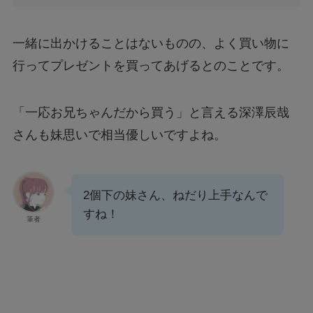
一緒に出かけることはないものの、よく買い物に
行ってプレゼントを買ってあげるとのことです。
「一応お兄ちゃんだから買う」と言える深澤辰哉
さんも妹思いで相当優しいですよね。
2個下の妹さん、ねだり上手なんで
すね！
筆者