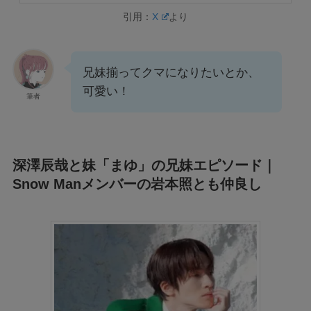
引用：
X
より
兄妹揃ってクマになりたいとか、
可愛い！
筆者
深澤辰哉と妹「まゆ」の兄妹エピソード｜
Snow Manメンバーの岩本照とも仲良し