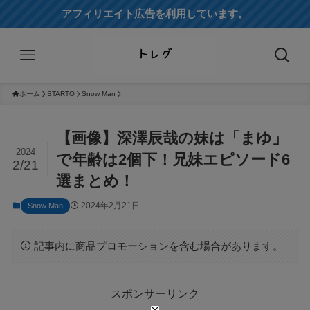
アフィリエイト広告を利用しています。
ホーム
STARTO
Snow Man
【画像】深澤辰哉の妹は「まゆ」
2024
で年齢は2個下！兄妹エピソード6
2/21
選まとめ！
2024年2月21日
Snow Man
記事内に商品プロモーションを含む場合があります。
スポンサーリンク