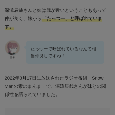
深澤辰哉さんと妹は歳が近いということもあって
仲が良く、妹から
「たっつー」と呼ばれていま
す。
たっつーで呼ばれているなんて相
当仲良しですね！
筆者
2022年3月17日に放送されたラジオ番組「Snow
Manの素のまんま」で、深澤辰哉さんが妹との関
係性を語られていました。