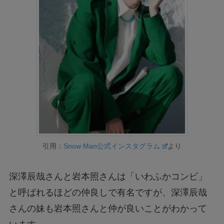
引用：
Snow Man公式インスタグラム
より
深澤辰哉さんと岩本照さんは「いわふかコンビ」
と呼ばれるほどの仲良しで有名ですが、深澤辰哉
さんの妹も岩本照さんと仲が良いことがわかって