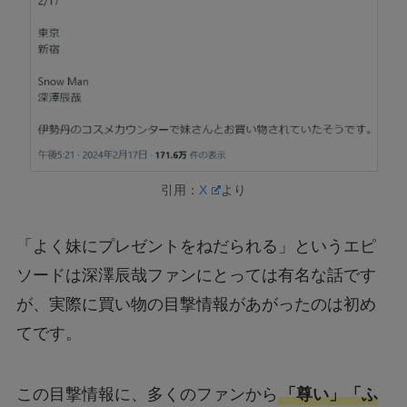
引用：
X
より
「よく妹にプレゼントをねだられる」というエピ
ソードは深澤辰哉ファンにとっては有名な話です
が、実際に買い物の目撃情報があがったのは初め
てです。
この目撃情報に、多くのファンから
「尊い」「ふ