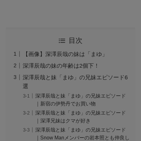
目次
【画像】深澤辰哉の妹は「まゆ」
深澤辰哉の妹の年齢は2個下！
深澤辰哉と妹「まゆ」の兄妹エピソード6
選
深澤辰哉と妹「まゆ」の兄妹エピソード
｜新宿の伊勢丹でお買い物
深澤辰哉と妹「まゆ」の兄妹エピソード
｜深澤兄妹はクマが好き
深澤辰哉と妹「まゆ」の兄妹エピソード
｜Snow Manメンバーの岩本照とも仲良し