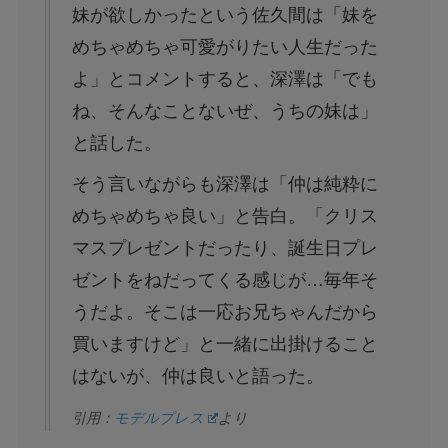
妹が欲しかったという佐久間は「妹を
めちゃめちゃ可愛がりたい人生だった
よ」とコメントすると、深澤は「でも
ね、そんなことないぜ、うちの妹は」
と話した。
そう言いながらも深澤は「仲は純粋に
めちゃめちゃ良い」と告白。「クリス
マスプレゼントだったり、誕生日プレ
ゼントをねだってくる感じが…毎年そ
うだよ。そこは一応お兄ちゃんだから
買いますけど」と一緒に出掛けること
はないが、仲は良いと語った。
引用：
モデルプレス
より