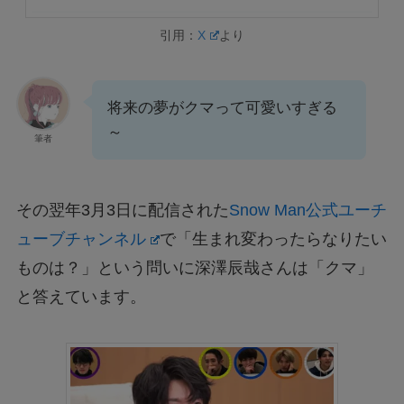
引用：
X
より
将来の夢がクマって可愛いすぎる
～
筆者
その翌年3月3日に配信された
Snow Man公式ユーチ
ューブチャンネル
で「生まれ変わったらなりたい
ものは？」という問いに深澤辰哉さんは「クマ」
と答えています。