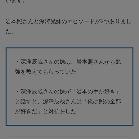
います。
岩本照さんと深澤兄妹のエピソードが2つありまし
た。
・深澤辰哉さんの妹は、岩本照さんから勉
強を教えてもらっていた
・深澤辰哉さんの妹が「岩本の手が好き」
と話すと、深澤辰哉さんは「俺は照の全部
が好きだ」と対抗をした