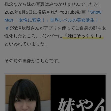
残念ながら妹の写真はみつかりませんでしたが、
2020年8月5日に投稿されたYouTube動画
「Snow
Man 「女性に変身！」世界レベルの美女誕生！」
で深澤辰哉さんがアプリを使ってご自身の顔を女
性化したところ、メンバーに
「妹にそっくり！」
といわれていました。
その時の画像がこちらです。