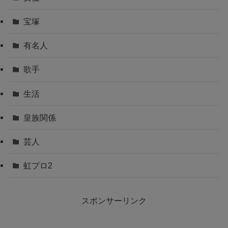
宝塚
有名人
歌手
生活
皇族関係
芸人
虹プロ2
スポンサーリンク