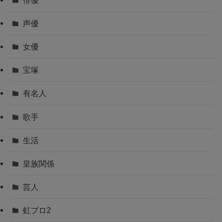
声優
女優
宝塚
有名人
歌手
生活
皇族関係
芸人
虹プロ2